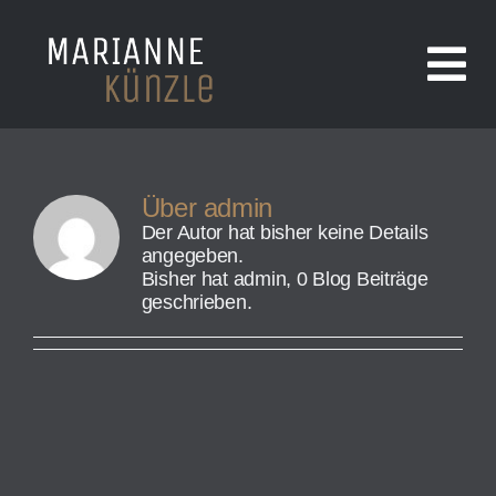
Zum
Inhalt
springen
Tog
Nav
AKTUELL
Über
admin
Der Autor hat bisher keine Details
BÜCHER
angegeben.
Bisher hat admin, 0 Blog Beiträge
geschrieben.
TEXTE
PRESSE