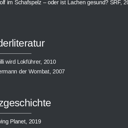
lf im Schafspelz – oder ist Lachen gesund? SRF, 2
erliteratur
lli wird Lokführer, 2010
ermann der Wombat, 2007
zgeschichte
ving Planet, 2019