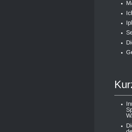
Ma
Ic
Ip
Se
Di
Ge
Kur
In
Sp
W
Di
de