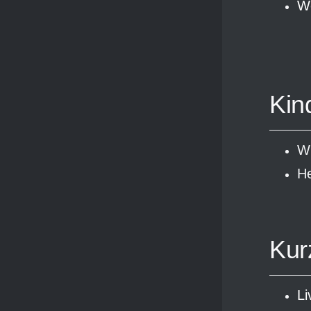
Wo
Kind
Wi
H
Kur
Li