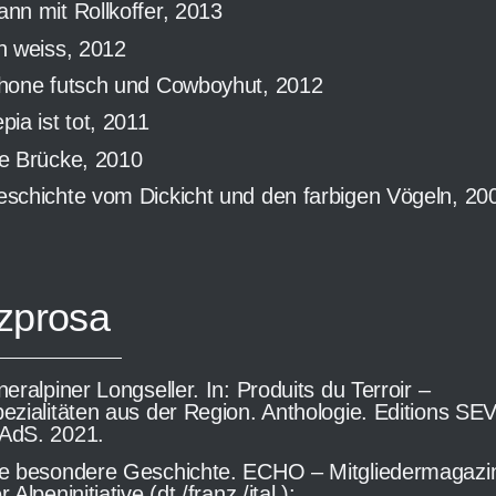
nn mit Rollkoffer, 2013
h weiss, 2012
hone futsch und Cowboyhut, 2012
pia ist tot, 2011
e Brücke, 2010
schichte vom Dickicht und den farbigen Vögeln, 20
zprosa
neralpiner Longseller. In: Produits du Terroir –
ezialitäten aus der Region. Anthologie. Editions SEV
AdS. 2021.
e besondere Geschichte. ECHO – Mitgliedermagazi
r Alpeninitiative (dt./franz./ital.):