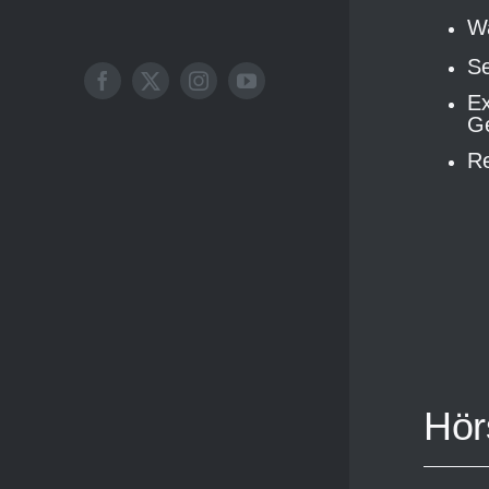
Wa
Se
Ex
Ge
Re
Hör