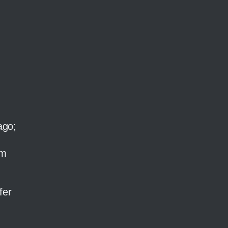
ago;
um
fer